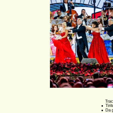
      Trac
•
Tiri
•
Da 