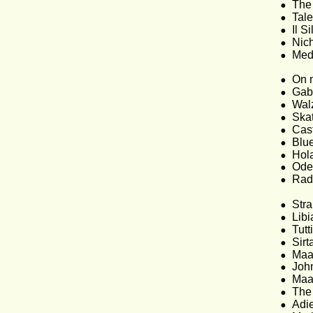
•
The
•
Tal
•
Il S
•
Nic
•
Medl
•
On 
•
Gabr
•
Wal
•
Skat
•
Cas
•
Blu
•
Hol
•
Ode
•
Rad
•
Str
•
Lib
•
Tutti
•
Sirt
•
Maas
•
Joh
•
Maa
•
The 
•
Adi